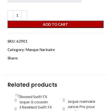
ADD TO CART
SKU:
62901
Category:
Masque Narinaire
Share:
Related products
SOLD
Masque narinaire
Masque à coussin
OUT
Nuance Pro pour
nasal ResMed Swift FX