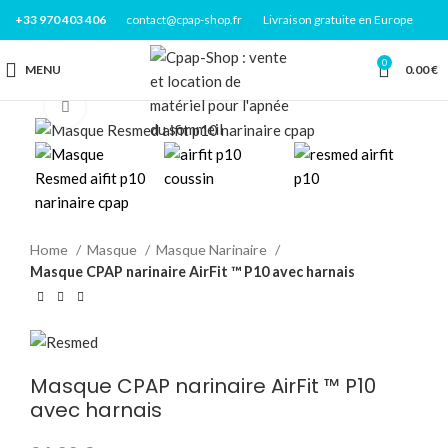
+33 970 403 406
contact@cpap-shop.fr
Livraison gratuite en Europe
0
MENU
0.00
€
Click to enlarge
Home
Masque
Masque Narinaire
Masque CPAP narinaire AirFit ™ P10 avec harnais
Masque CPAP narinaire AirFit ™ P10
avec harnais