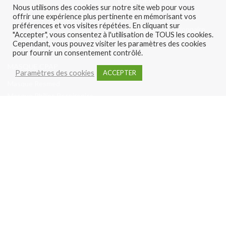
Nous utilisons des cookies sur notre site web pour vous
offrir une expérience plus pertinente en mémorisant vos
Concentrateur portable
préférences et vos visites répétées. En cliquant sur
Concentrateur stationnaire
"Accepter", vous consentez à l'utilisation de TOUS les cookies.
Cependant, vous pouvez visiter les paramètres des cookies
pour fournir un consentement contrôlé.
MASQUE CPAP
Paramètres des cookies
ACCEPTER
Masque Resmed
Masque Philips Respironics
LOCATION MACHINE
Location machine CPAP
Nous suivre
Nous contacter
par téléphone