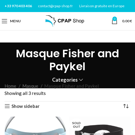
+33 970 403 406
contact@cpap-shop.fr
Livraison gratuite en Europe
0
MENU
0.00
€
Masque Fisher and
Paykel
Categories
Home
Masque
Masque Fisher and Paykel
Showing all 3 results
Show sidebar
SOLD
OUT