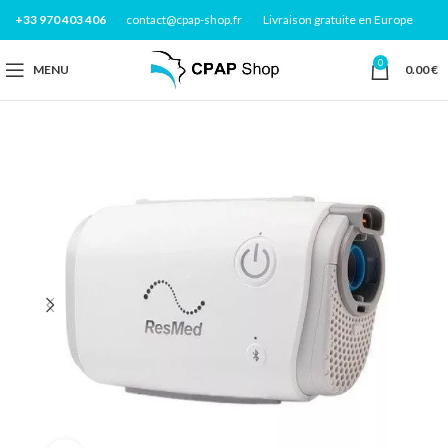
+33 970 403 406
contact@cpap-shop.fr
Livraison gratuite en Europe
0
MENU
0.00
€