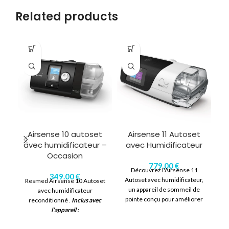
Related products
HO
Airsense 10 autoset
Airsense 11 Autoset
avec humidificateur –
avec Humidificateur
Occasion
779.00
€
Découvrez l'Airsense 11
349.00
€
Autoset avec humidificateur,
Resmed Airsense 10 Autoset
un appareil de sommeil de
avec humidificateur
Au
pointe conçu pour améliorer
reconditionné .
Inclus avec
votre confort nocturne.
l'appareil :
Profitez d'une qualité de
Une garantie de 2 ans.
sommeil optimale grâce à ses