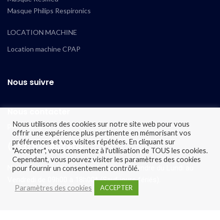
Masque Philips Respironics
LOCATION MACHINE
Location machine CPAP
Nous suivre
Nous contacter
Nous utilisons des cookies sur notre site web pour vous
par téléphone
offrir une expérience plus pertinente en mémorisant vos
préférences et vos visites répétées. En cliquant sur
(+33) 970 403 406
"Accepter", vous consentez à l'utilisation de TOUS les cookies.
Cependant, vous pouvez visiter les paramètres des cookies
Notre service client est là pour vous répondre du Lundi au
pour fournir un consentement contrôlé.
Vendredi de 09h00 à 18h00* (Sauf jours fériés).
Paramètres des cookies
ACCEPTER