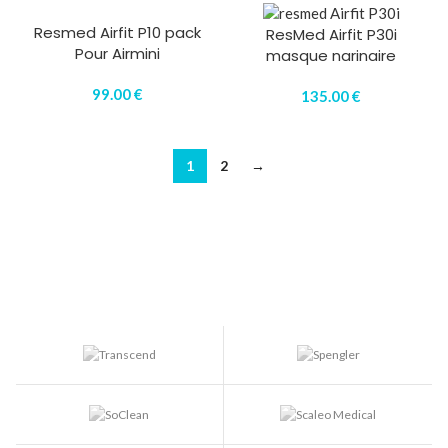
Resmed Airfit P10 pack
ResMed Airfit P30i
Pour Airmini
masque narinaire
99.00
€
135.00
€
1
2
→