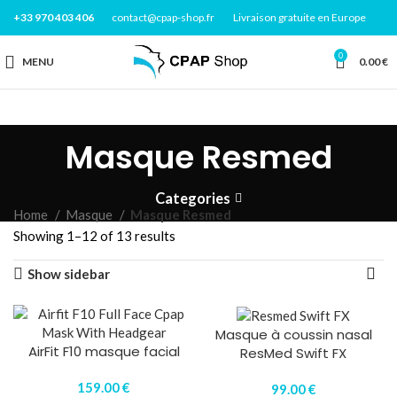
+33 970 403 406
contact@cpap-shop.fr
Livraison gratuite en Europe
0
MENU
0.00
€
Masque Resmed
Categories
Home
Masque
Masque Resmed
Showing 1–12 of 13 results
Show sidebar
Masque à coussin nasal
AirFit F10 masque facial
ResMed Swift FX
159.00
€
99.00
€